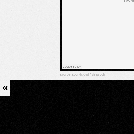
source:
soundcloud / sir psych
«