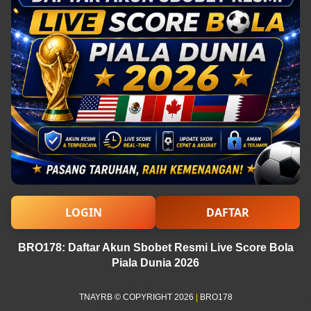
CepakJeder
Cepak
CepakJeder
Cepak
LOGIN
DAFTAR
BRO178: Daftar Akun Sbobet Resmi Live Score Bola
Piala Dunia 2026
TNAYRB © COPYRIGHT 2026
|
BRO178